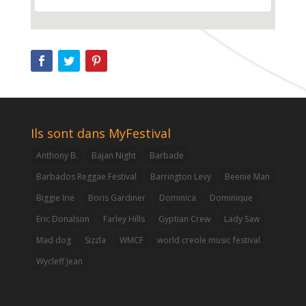
Ils sont dans MyFestival
Anthony B.
Bajan Night
Barbade
Barbados Reggae Festival
Barrington Levy
Beenie Man
Biggie Irie
Boris Gardiner
Dominica
Dominique
Eric Donalson
Farley Hills
Gyptian Crew
Lady Saw
Mad dog
Sizzla
WMCF
world creole music festival
Wycleff Jean