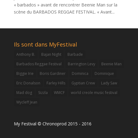
« barbados » avant de rencontrer Beenie Man sur la
scène du BARBADOS REGGAE FESTIVAL. « Avant...
Ils sont dans MyFestival
Anthony B.
Bajan Night
Barbade
Barbados Reggae Festival
Barrington Levy
Beenie Man
Biggie Irie
Boris Gardiner
Dominica
Dominique
Eric Donalson
Farley Hills
Gyptian Crew
Lady Saw
Mad dog
Sizzla
WMCF
world creole music festival
Wycleff Jean
My Festival © Chronoprod 2015 - 2016