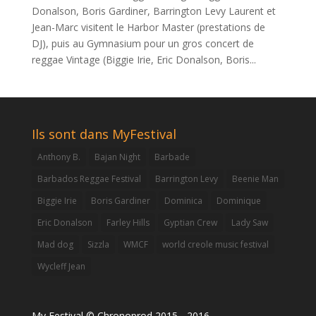
Donalson, Boris Gardiner, Barrington Levy Laurent et
Jean-Marc visitent le Harbor Master (prestations de
DJ), puis au Gymnasium pour un gros concert de
reggae Vintage (Biggie Irie, Eric Donalson, Boris...
Ils sont dans MyFestival
Anthony B.
Bajan Night
Barbade
Barbados Reggae Festival
Barrington Levy
Beenie Man
Biggie Irie
Boris Gardiner
Dominica
Dominique
Eric Donalson
Farley Hills
Gyptian Crew
Lady Saw
Mad dog
Sizzla
WMCF
world creole music festival
Wycleff Jean
My Festival © Chronoprod 2015 - 2016